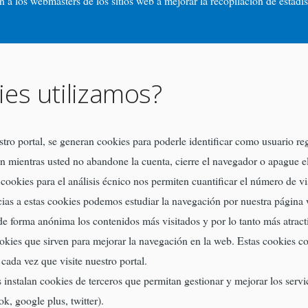
a los webmasters de los sitios web a mejorar la recopilación de estadísi
ies utilizamos?
tro portal, se generan cookies para poderle identificar como usuario re
n mientras usted no abandone la cuenta, cierre el navegador o apague el
cookies para el análisis écnico nos permiten cuantificar el número de vis
acias a estas cookies podemos estudiar la navegación por nuestra página
e forma anónima los contenidos más visitados y por lo tanto más atract
ies que sirven para mejorar la navegación en la web. Estas cookies con
cada vez que visite nuestro portal.
 instalan cookies de terceros que permitan gestionar y mejorar los serv
k, google plus, twitter).