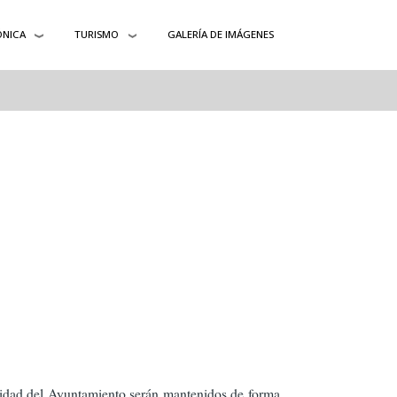
ÓNICA
TURISMO
GALERÍA DE IMÁGENES
lidad del Ayuntamiento serán mantenidos de forma