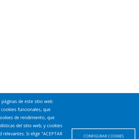
 páginas de este sitio web:
; cookies funcionales, que
Noticias
 cookies de rendimiento, que
Eventos
ísticas del sitio web; y cookies
Corporación Municipal
d relevantes. Si elige "ACEPTAR
Teléfonos de interés
CONFIGURAR COOKIES